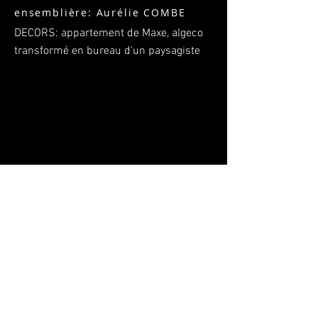
ensemblière
: Aurélie COMBE
DECORS: appartement de Maxe,
algeco
transformé en bureau d'un paysagiste
cheffe décoratrice chef déco publicité
Marseille décoration publicité film
ensemblière cinéma long métrage
téléfilm série télévisée création
fabrication décors