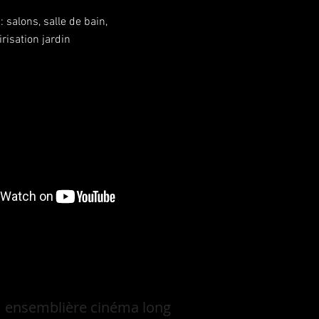
salons, salle de bain,
risation jardin
lm ensemblière cinéma long