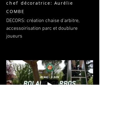
chef
décoratrice: Aurélie
COMBE
DECORS: création chaise d'arbitre,
accessoirisation parc et doublure
joueurs
cheffe décoratrice chef déco publicité
Marseille décoration publicité film
ensemblière cinéma long métrage