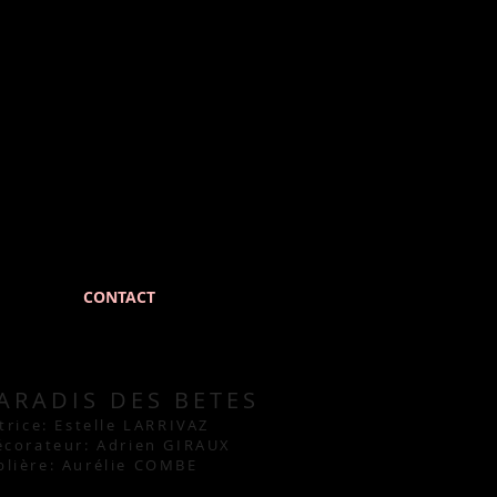
CONTACT
PARADIS DES BETES
atrice: Estelle LARRIVAZ
écorateur: Adrien GIRAUX
lière: Aurélie COMBE