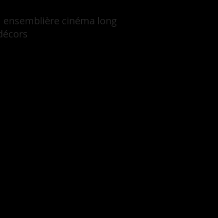
lm ensemblière cinéma long
 décors