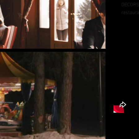
DECORS:
restaura