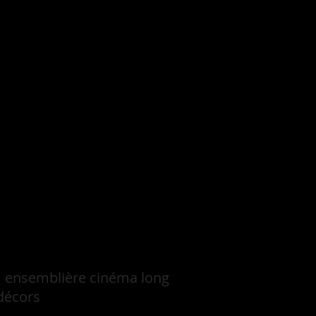
lm ensemblière cinéma long
 décors