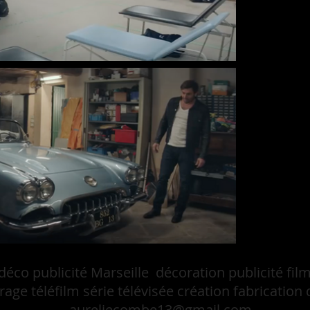
 déco publicité Marseille décoration publicité fi
age téléfilm série télévisée création fabrication
aureliecombe13@gmail.com