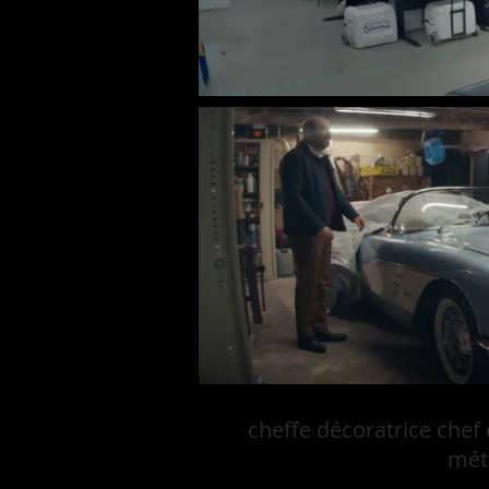
cheffe décoratrice chef
métr